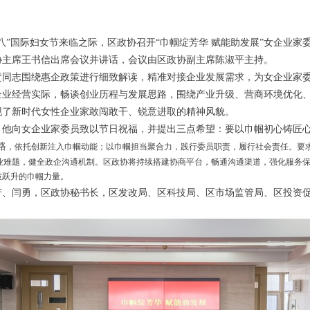
三八”国际妇女节来临之际，区政协召开“巾帼绽芳华 赋能助发展”女企业
协主席王书信出席会议并讲话，会议由区政协副主席陈淑平主持。
责同志围绕惠企政策进行细致解读，精准对接企业发展需求，为女企业家
企业经营实际，畅谈创业历程与发展思路，围绕产业升级、营商环境优化
现了新时代女性企业家敢闯敢干、锐意进取的精神风貌。
，他向女企业家委员致以节日祝福，并提出三点希望：要以巾帼初心铸匠心
路
，依托创新注入巾帼动能；以巾帼担当聚合力，践行委员职责，履行社会责任。要
业难题，健全政企沟通机制。区政协将持续搭建协商平台，畅通沟通渠道，强化服务
破跃升的巾帼力量。
芳、闫勇，区政协秘书长，区发改局、区科技局、区市场监管局、区投资