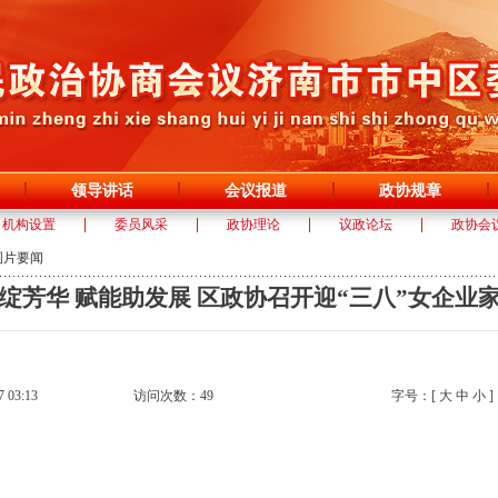
领导讲话
会议报道
政协规章
机构设置
委员风采
政协理论
议政论坛
政协会
图片要闻
绽芳华 赋能助发展 区政协召开迎“三八”女企业
03:13
访问次数：
49
字号：[
大
中
小
]