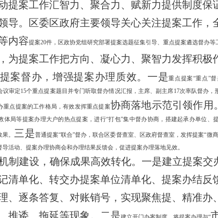
动提案工作汇智力、聚合力
、
赋
新
力
提供制度保
领导
。
区委区
政府主要领导关心关注提案工作，
等内容
提案
20件，区政协党组研究部署提案选题征集引导、重点提案遴选督办等
，
为
提案工作把方向、
凝心力、聚智力
发挥
积极
提案督办，
增强
提案办理质效
。
一是
重点提案
“重点”
会议审定15个重点提案题目并专门听取督办情况汇报，主席、副主席17次率队督办，
协商落地
示范引领作用
办重点提案的工作格局，有效发挥重点提案
教体局等提案办理大户的热点提案，进行“打包”集中督办协商，搭建起承办单位、
三是
效果。
普通提案
“联合”督办，联合区委督查室、区政府督查室，发挥提案“微
督导活动、提案办理协商会和办理结果反馈会，促进提案办理落地见效。
机制建设，
确保
成果
高效
转化
。
一是
建立提案交
记清单化、转交办提案单位清单化、提案办结反
理、逐条答复、对账销号，实现聚焦提、精准办
、推诿、拖延等现象。
二是
建立开门办案制度，将提案办理与
“