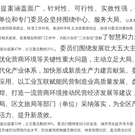
，提案涵盖面广，针对性、可行性、实效性强，
单位和专门委员会坚持围绕中心、服务大局
、
认真
与密切联系群众、转变工作作风、推进科学民主决策紧密结合，加强与委员沟通协商
了
智慧和力
府相关政策、发展规划和部门工作中，为助力全区
“二次创业”贡献
。委员们围绕发展壮大五大
提出提案
47件，占立案总数的31%
优化营商环境等关键性重大问题，主动
立足大局
代
化产业体系，加快形成新质生产力建言献策。
应用、以工业互联赋能民营制造业高质量发展、
煌、打造一流营商环境推动民营经济发展等建议
局、区文旅局等部门（单位）采纳落实，为全区
活力
、
提升新质效
。
提出提案
55件，占立案总数的36%
。委员们围绕老旧小区改造、城市亮化提升等方面
提升城市治理现代化水平。区住建局把构建完整社区、铸造智慧社区、盘活商业社区