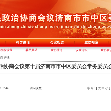
领导讲话
会议报道
政协规章
机构设置
委员风采
政协理论
议政论坛
政协会
领导讲话
治协商会议第十届济南市市中区委员会常务委员
02:44
访问次数：
字号：[
大
中
小
]