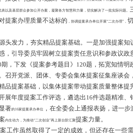
代表以及基层群众参加公开办案，凝聚各方智慧和力量，切实解决了一批实际问题。
对提案办
理质量不
达标的
，协调提案承办单位开展
“二次办理”，
源头发力
，
夯实
精品提案
基础
。
一是
加强提案知
惑，引导委员牢固树立提案
责任
意识
和参政议政
0
期，下发《提案参考题目》
120
题，拓宽知情明
。召开党派、团体、专委会集体提案征集座谈会
精品提案基础，以集体提案带动提案质量整体提
开展年度提案
工作
评选，遴选出
16
件选题精准、
显著
，在全委会上通报表扬，进一步
的
16家提案承办单位
案
提案
力量。
内生动力，为推动
“二次创业”再上新台阶汇聚
提案工作
虽然
取得了一定的成效，
但还存在一些