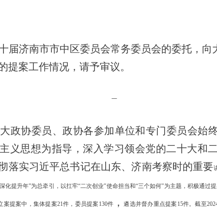
十届济南市市中区委员会常务委员会的委托，向
的提案工作情况，请予审议。
一
，广大政协委员、政协各参加单位和专门委员会始
主义思想为指导，深入学习
领会
党的二十大和
彻落实习近平总书记在山东
、
济南
考察时的
重要
“深化提升年”为总牵引，以扛牢“二次创业”使命担当和“三个如何”为主题，积极通过
，
。立案提案中，集体提案21件，委员提案130件
遴选并督办重点提案
15件。截至20