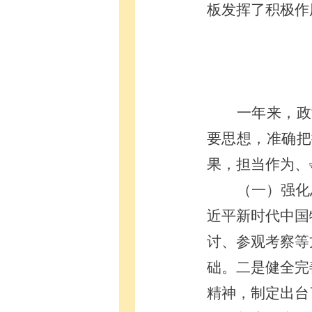
板发挥
了
积极作
一年来，
政
要思想，准确把
果，担当作为、
（一）强化
近平新时代中国
讨、参观
考察
等
础
。二是
健全
完
精神，制定
出台