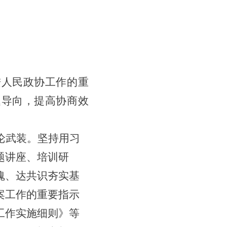
进人民政协工作的重
题导向，
提高协商效
论武装。
坚持用习
题讲座、
培训
研
魂、达共识夯实基
案工作的重要指示
工作实施细则》
等