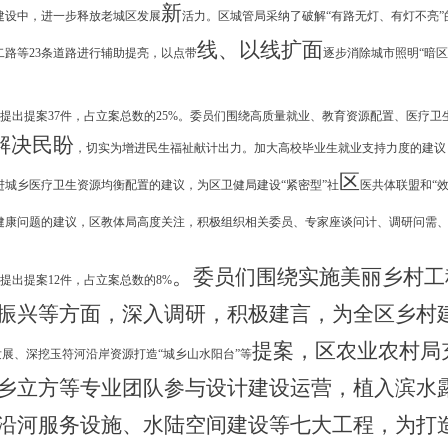
新
目建设中，进一步释放老城区发展
活力。区城管局采纳了破解
“有路无灯、有灯不亮
线
、
以线扩面
路等23条道路进行辅助提亮，以点带
逐步消除城市照明
“暗区
提出提案
37件，占立案总数的25%
。
委员们
围绕高质量就业、教育资源配置、医疗卫
解决民盼
，切实为增进民生福祉献计出力。加大高校毕业生就业支持力度的建议
区
进城乡医疗卫生资源均衡配置的建议，为区卫健局建设
“紧密型”社
医共体联盟和
“
健康问题的建议，区教体局高度关注，积极组织相关委员、专家座谈问计、调研问需
。委员们围绕
实施美丽乡村工
提出提案
12件，占立案总数的8%
振兴等方面，深入调研，积极建言，为全区乡村
提案
，区农业
农村
局
发展、深挖玉符河沿岸资源打造
“城乡山水阳台”等
乡立方等专业团队参与设计建设运营，植入滨水
沿河服务设施、水陆空间建设等七大工程，
为打