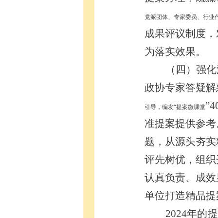
党派团体、专家委员、行业
成果
评议
制度
，
为落实
效
果。
（四）强化
政协专家答疑解
”
4
引导，编发
“提案微课堂
准提案提供参考
题，
从源头
夯实
评先树优，组织
认真负责
、成效
单位
打造精品提
2024年的