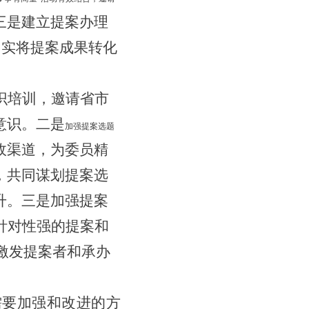
三是建立
提案
办理
切实
将提案成果转化
识培训，邀请省市
意识
。
二是
加强提案选题
政渠道，为委员精
，共同谋划提案选
升。
三是
加强提案
针对性强的提案
和
激发
提案者和承办
需要加强和改进的方