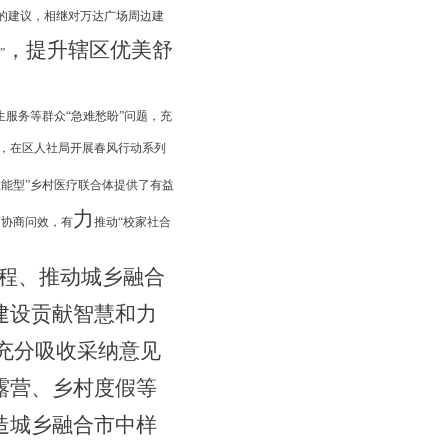
”的建议，相继对万达广场周边建
，
提升辖区优美舒
”
生服务等群众
“急难愁盼”问题，充
，在区人社局开展春风行动系列
效能型”乡村医疗联合体提供了有益
力
、协商问效，有
推动
“校家社合
程、
推动城乡融合
建设贡献智慧
和力
充分吸收采纳
意见
露营、乡村度假等
造城乡融合市中样