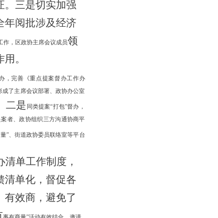
证。
三是
切实
加强
全年
阅批
涉及经济
领
工作，区政协主席会议成员
作用。
督办，完善《重点提案督办工作办
形成了主席会议部署、政协办公室
。
二是
同类提案
“打包”督办，
提案者、政协组织三方沟通协商平
商量”、街道政协委员联络室等平台
办清单工作制度，
馈清单化，
督促各
、
有效商
，避免了
市
事有商量
”活动有效结合，邀请